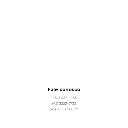
Fale conosco
(45) 3037-4433
(45) 3223-5735
(45) 9 9987-6020