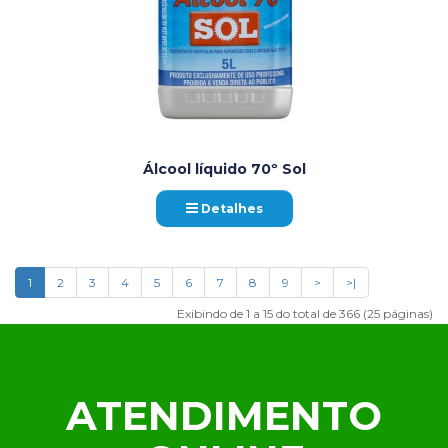
Álcool líquido 70º Sol
Detalhes
1
2
3
4
5
6
7
8
9
>
>|
Exibindo de 1 a 15 do total de 366 (25 páginas)
ATENDIMENTO