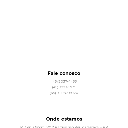
Fale conosco
(45) 3037-4433
(45) 3223-5735
(45) 9 9987-6020
Onde estamos
R. Gen. Osório, 3052 Parque São Paulo Cascavel – PR